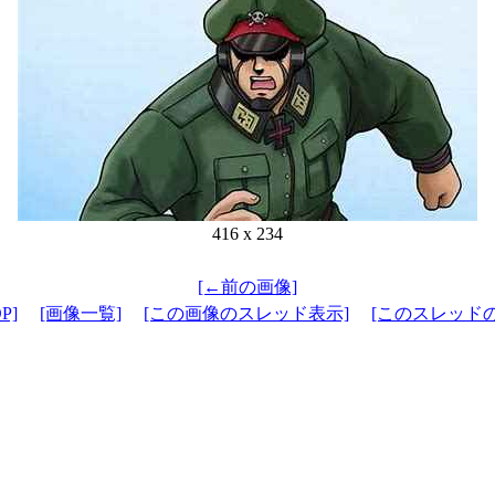
416 x 234
[←前の画像]
P]
[画像一覧]
[この画像のスレッド表示]
[このスレッド