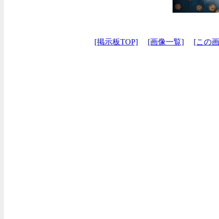
[掲示板TOP]
[画像一覧]
[この