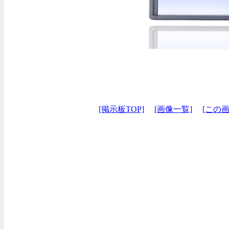
[掲示板TOP]
[画像一覧]
[この