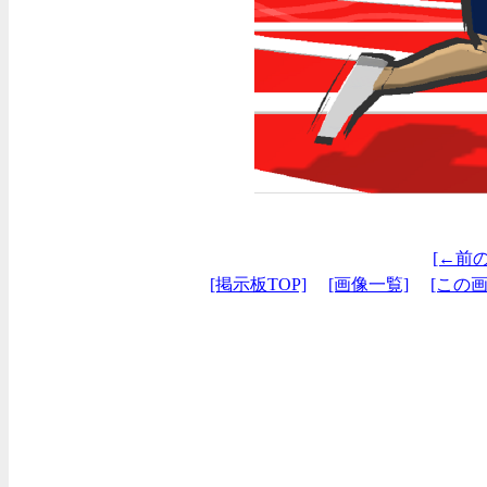
[←前
[掲示板TOP]
[画像一覧]
[この