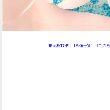
[掲示板TOP]
[画像一覧]
[この