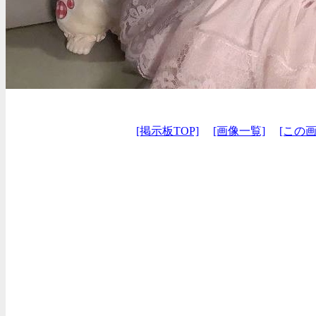
[掲示板TOP]
[画像一覧]
[この