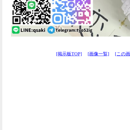
[掲示板TOP]
[画像一覧]
[この