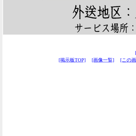
[掲示板TOP]
[画像一覧]
[この