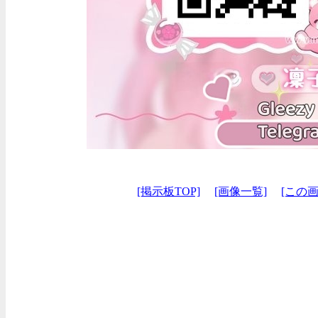
[掲示板TOP]
[画像一覧]
[この