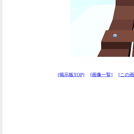
[掲示板TOP]
[画像一覧]
[この