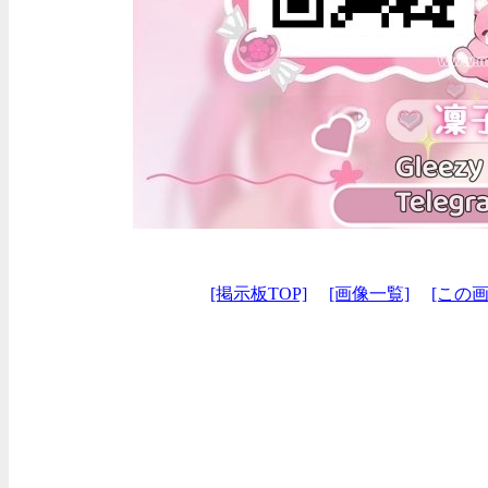
[掲示板TOP]
[画像一覧]
[この