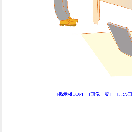
[掲示板TOP]
[画像一覧]
[この