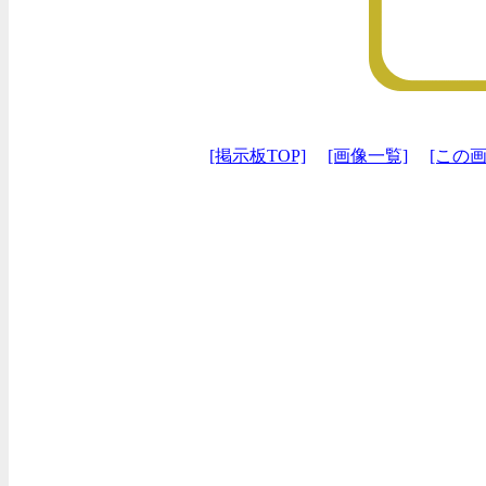
[掲示板TOP]
[画像一覧]
[この