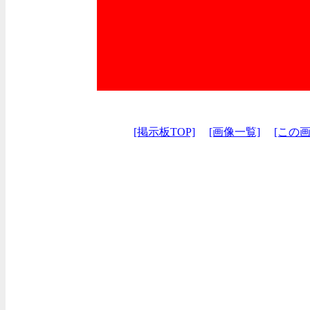
[掲示板TOP]
[画像一覧]
[この