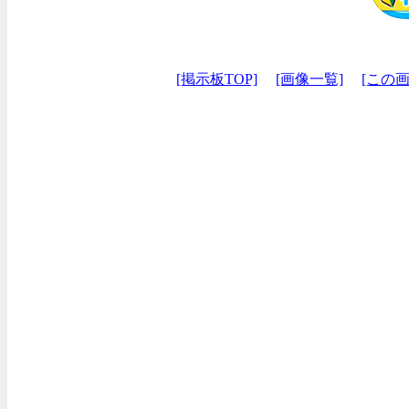
[掲示板TOP]
[画像一覧]
[この