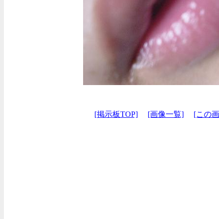
[掲示板TOP]
[画像一覧]
[この