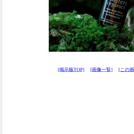
[掲示板TOP]
[画像一覧]
[この