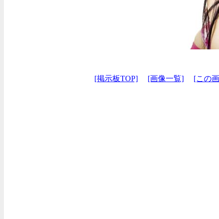
[掲示板TOP]
[画像一覧]
[この