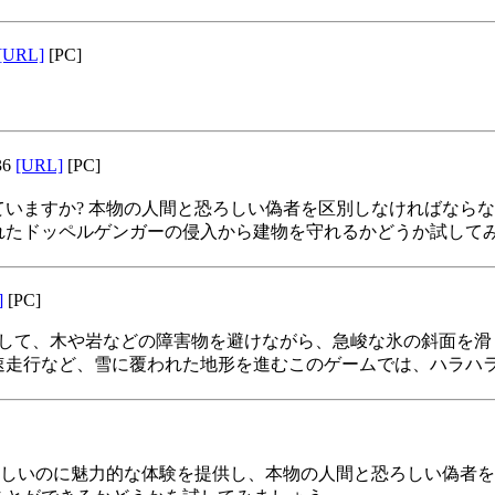
[URL]
[PC]
36
[URL]
[PC]
いますか? 本物の人間と恐ろしい偽者を区別しなければなら
れたドッペルゲンガーの侵入から建物を守れるかどうか試して
]
[PC]
ダーを操作して、木や岩などの障害物を避けながら、急峻な氷の斜面
速走行など、雪に覆われた地形を進むこのゲームでは、ハラハ
ろしいのに魅力的な体験を提供し、本物の人間と恐ろしい偽者を