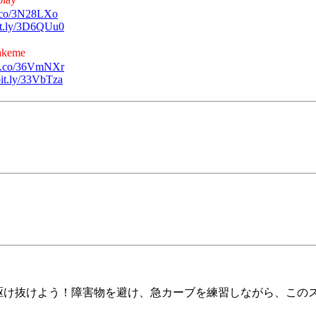
e.co/3N28LXo
bit.ly/3D6QUu0
eme
le.co/36VmNXr
/bit.ly/33VbTza
駆け抜けよう！障害物を避け、急カーブを練習しながら、この