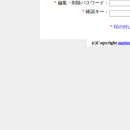
*
編集・削除パスワード：
*
確認キー：
*
印の付
(c)Copyright
motto