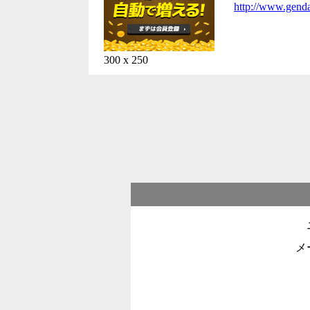
http://www.genda
300 x 250
メ