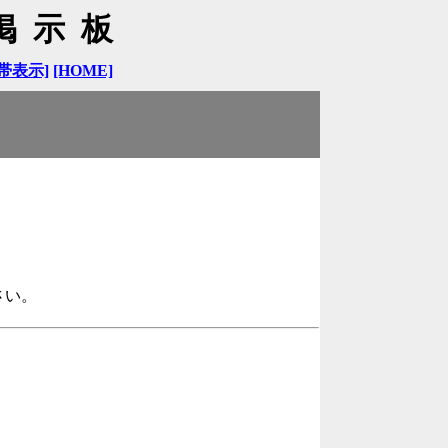
掲示板
帯表示]
[HOME]
さい。