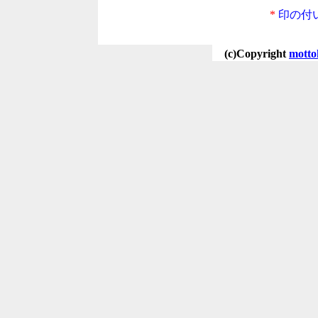
*
印の付
(c)Copyright
motto