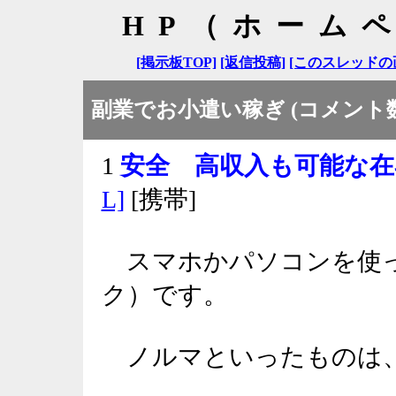
HP（ホーム
[掲示板TOP]
[返信投稿]
[このスレッドの
副業でお小遣い稼ぎ (コメント数
1
安全 高収入も可能な在
L]
[携帯]
スマホかパソコンを使っ
ク）です。
ノルマといったものは、