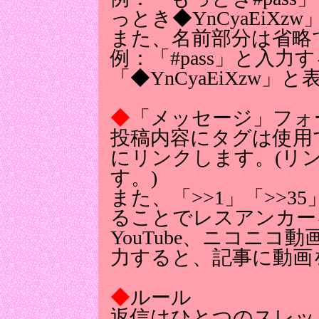
っとき◆YnCyaEiX
また、名前部分は省略
例：「#pass」と入力
「◆YnCyaEiXzw」
◆
「メッセージ」フォ
投稿内容にタグは使用
にリンクします。(リ
す。)
また、「>>1」「>>
ることでレスアンカー
YouTube、ニコニコ
力すると、記事に動画
◆
ルール
返信はひとつのスレッ