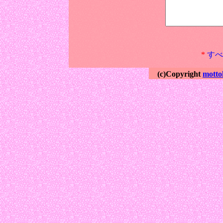
*
すべ
(c)Copyright
motto