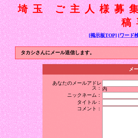
埼玉 ご主人様募
稿
[掲示板TOP]
[ワード検
タカシさんにメール送信します。
メ
あなたのメールアドレ
ス：
内
ニックネーム：
タイトル：
コメント：