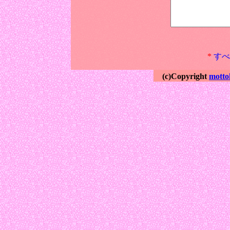
*
すべ
(c)Copyright
motto