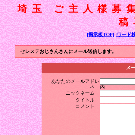
埼玉 ご主人様募
稿
[掲示板TOP]
[ワード検
セレステおじさんさんにメール送信します。
メ
あなたのメールアドレ
ス：
内
ニックネーム：
タイトル：
コメント：