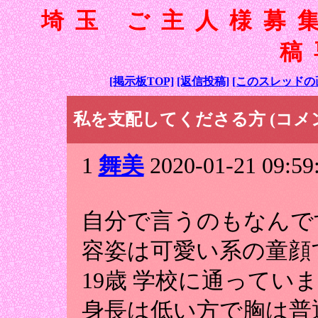
埼玉 ご主人様募
稿
[掲示板TOP]
[返信投稿]
[このスレッドの
私を支配してくださる方 (コメン
1
舞美
2020-01-21 09:59
自分で言うのもなんで
容姿は可愛い系の童顔
19歳 学校に通ってい
身長は低い方で胸は普