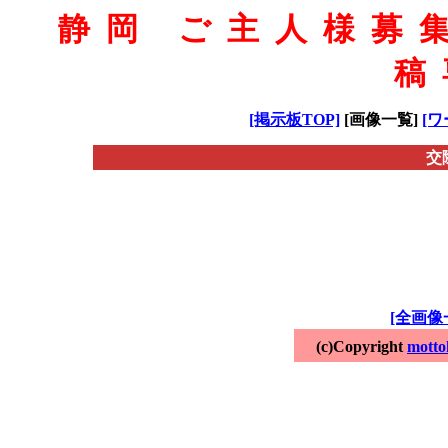
静岡 ご主人様募
稿
[掲示板TOP]
[画像一覧]
[ワ
交
[全画像
(c)Copyright
motto