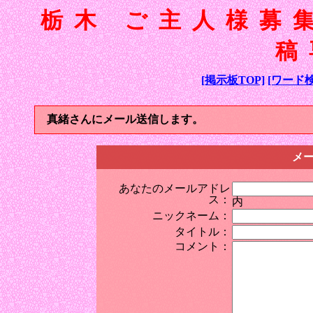
栃木 ご主人様募
稿
[掲示板TOP]
[ワード検
真緒さんにメール送信します。
メ
あなたのメールアドレ
ス：
内
ニックネーム：
タイトル：
コメント：