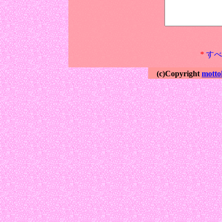
*
すべ
(c)Copyright
motto