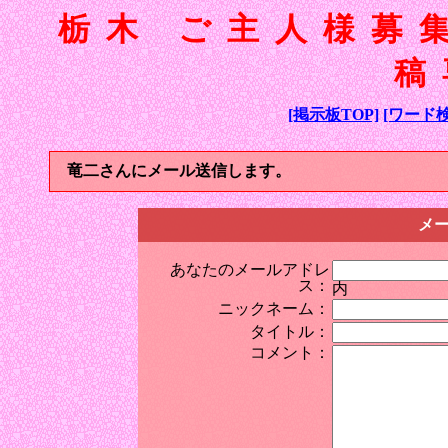
栃木 ご主人様募
稿
[掲示板TOP]
[ワード検
竜二さんにメール送信します。
メ
あなたのメールアドレ
ス：
内
ニックネーム：
タイトル：
コメント：