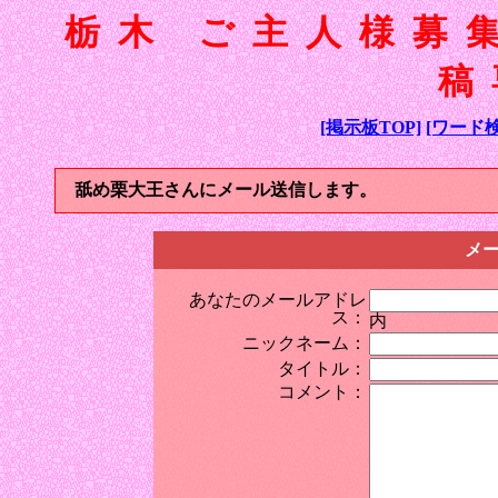
栃木 ご主人様募
稿
[掲示板TOP]
[ワード検
舐め栗大王さんにメール送信します。
メ
あなたのメールアドレ
ス：
内
ニックネーム：
タイトル：
コメント：