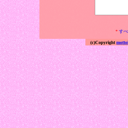
*
すべ
(c)Copyright
motto