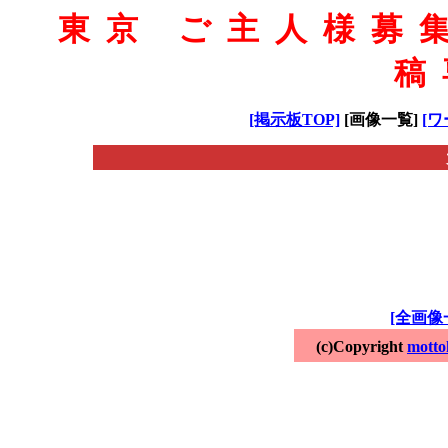
東京 ご主人様募
稿
[掲示板TOP]
[画像一覧]
[ワ
[全画像
(c)Copyright
motto