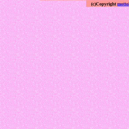
(c)Copyright
motto