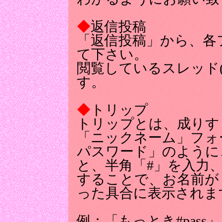
◆
返信投稿
「返信投稿」から、各
て下さい。
閲覧しているスレッド
す。
◆
トリップ
トリップとは、成りす
「ニックネーム」フォ
パスワード」のように
と、半角「#」を入力
することで、お名前が「お
った具合に表示されま
例：「もっとき#pas