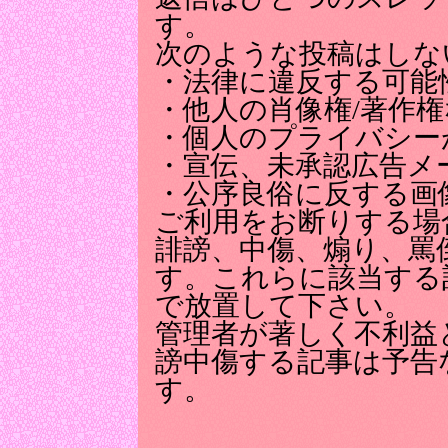
す。
次のような投稿はしな
・法律に違反する可能
・他人の肖像権/著作
・個人のプライバシー
・宣伝、未承認広告メ
・公序良俗に反する画
ご利用をお断りする場
誹謗、中傷、煽り、罵
す。これらに該当する
で放置して下さい。
管理者が著しく不利益
謗中傷する記事は予告
す。