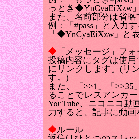
っとき◆YnCyaEiX
また、名前部分は省略
例：「#pass」と入力
「◆YnCyaEiXzw」
◆
「メッセージ」フォ
投稿内容にタグは使用
にリンクします。(リ
す。)
また、「>>1」「>>
ることでレスアンカー
YouTube、ニコニコ
力すると、記事に動画
◆
ルール
返信はひとつのスレッ