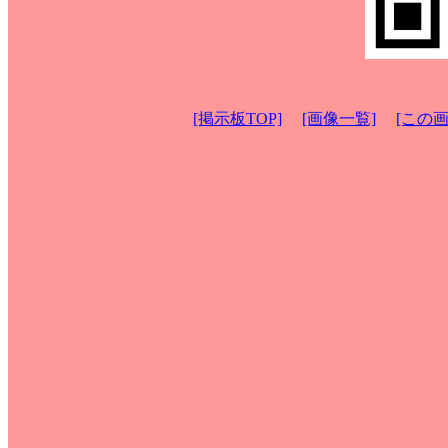
[掲示板TOP]
[画像一覧]
[この