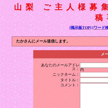
山梨 ご主人様募
稿
[掲示板TOP]
[ワード検
たかさんにメール送信します。
メ
あなたのメールアドレ
ス：
内
ニックネーム：
タイトル：
コメント：