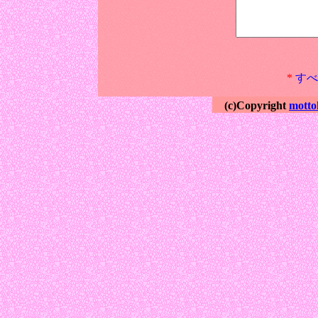
*
すべ
(c)Copyright
motto