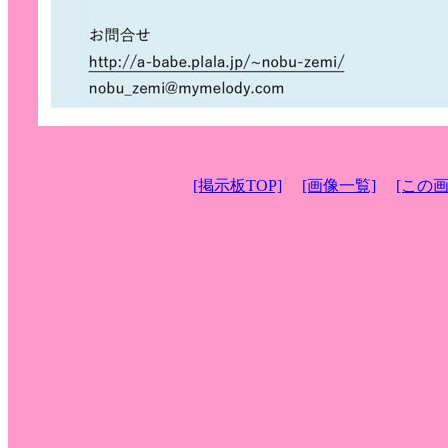
[掲示板TOP]
[画像一覧]
[この