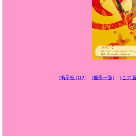
[掲示板TOP]
[画像一覧]
[この