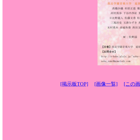
[掲示板TOP]
[画像一覧]
[この