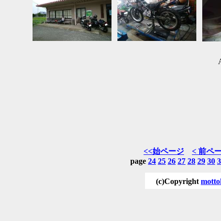
<<始ページ
< 前ペ
page
24
25
26
27
28
29
30
3
(c)Copyright
motto