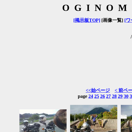
OGINOM
[掲示板TOP]
[画像一覧]
[ワ
<<始ページ
< 前ペ
page
24
25
26
27
28
29
30
3