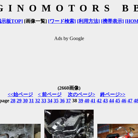
GINOMOTORS B
掲示板TOP]
[画像一覧]
[ワード検索]
[利用方法]
[携帯表示]
[HOM
Ads by Google
(2660画像)
<<始ページ
< 前ページ
次のページ>
終ページ>>
page
28
29
30
31
32
33
34
35
36
37
38
39
40
41
42
43
44
45
46
47
4