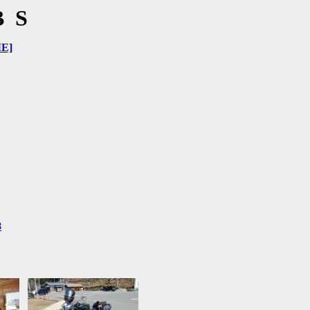
BS
E]
8