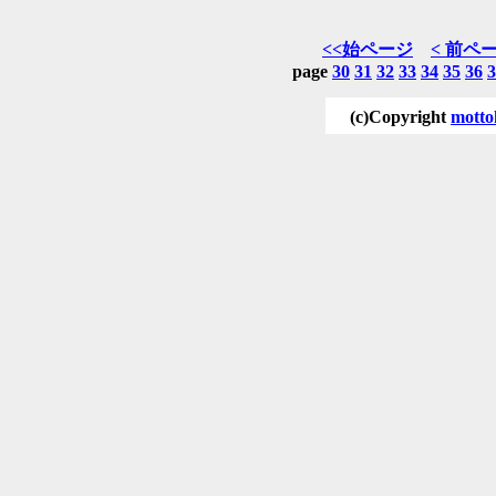
<<始ページ
< 前ペ
page
30
31
32
33
34
35
36
3
(c)Copyright
motto