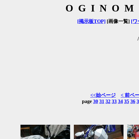
OGINOM
[掲示板TOP]
[画像一覧]
[ワ
<<始ページ
< 前ペ
page
30
31
32
33
34
35
36
3