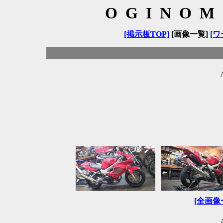
OGINOM
[掲示板TOP]
[画像一覧]
[ワ
[全画像