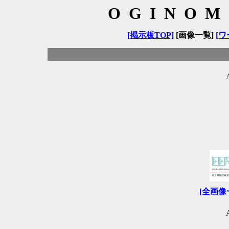
OGINOM
[掲示板TOP]
[画像一覧]
[ワ
[全画像