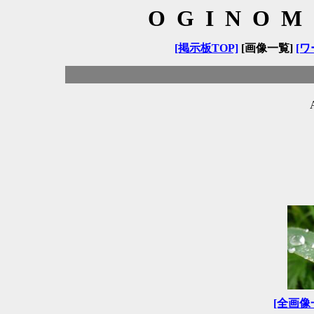
OGINOM
[掲示板TOP]
[画像一覧]
[ワ
[全画像