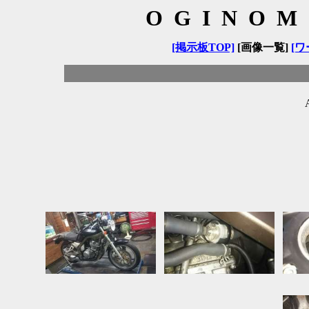
OGINOM
[掲示板TOP]
[画像一覧]
[ワ