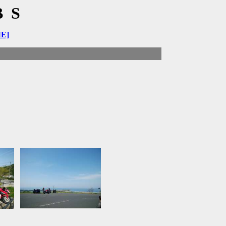
BS
E]