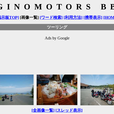
GINOMOTORS B
掲示板TOP]
[画像一覧]
[ワード検索]
[利用方法]
[携帯表示]
[HOM
ツーリング
Ads by Google
[全画像一覧]
[スレッド表示]