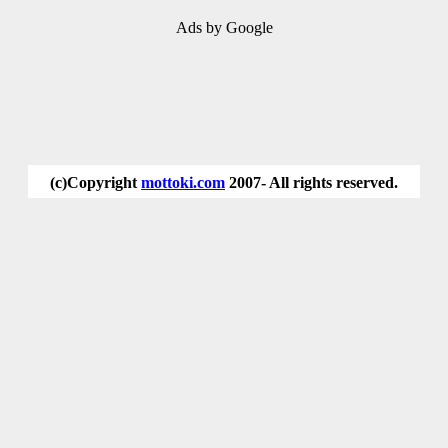
Ads by Google
(c)Copyright
mottoki.com
2007- All rights reserved.