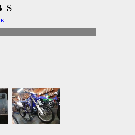
BS
E]