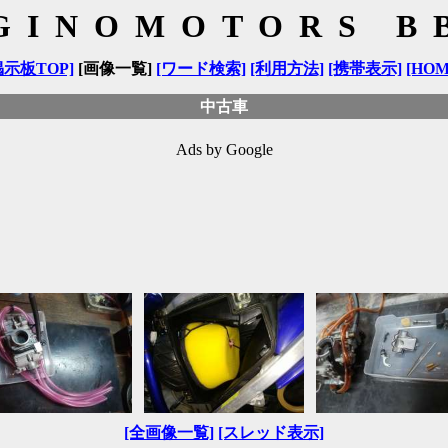
GINOMOTORS B
掲示板TOP]
[画像一覧]
[ワード検索]
[利用方法]
[携帯表示]
[HOM
中古車
Ads by Google
[全画像一覧]
[スレッド表示]