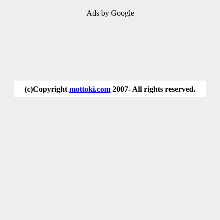
Ads by Google
(c)Copyright
mottoki.com
2007- All rights reserved.