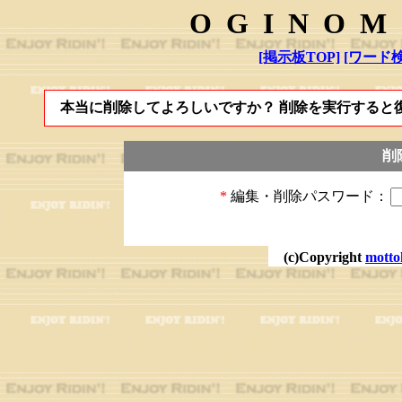
OGINOM
[掲示板TOP]
[ワード検
本当に削除してよろしいですか？ 削除を実行すると
削
*
編集・削除パスワード：
(c)Copyright
motto