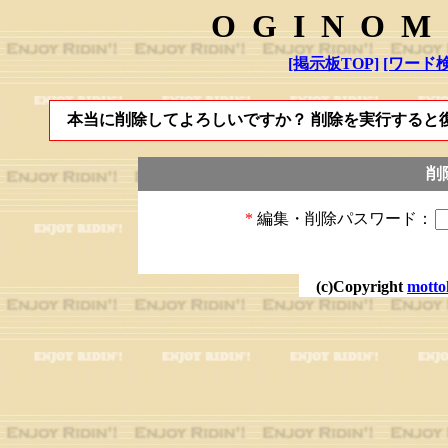
OGINOM
[掲示板TOP]
[ワード検
本当に削除してよろしいですか？ 削除を実行すると
削
*
編集・削除パスワード：
(c)Copyright
motto