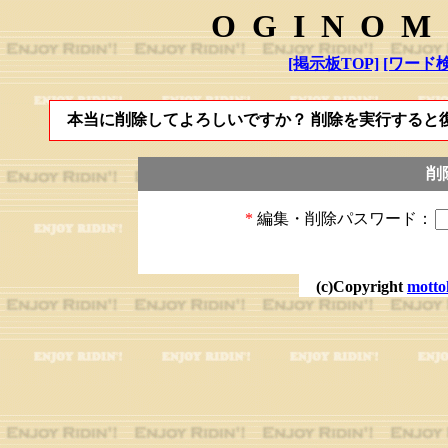
OGINOM
[掲示板TOP]
[ワード検
本当に削除してよろしいですか？ 削除を実行すると
削
*
編集・削除パスワード：
(c)Copyright
motto