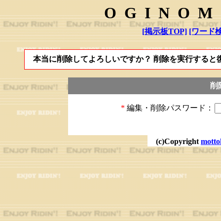
OGINOM
[掲示板TOP]
[ワード検
本当に削除してよろしいですか？ 削除を実行すると
削
*
編集・削除パスワード：
(c)Copyright
motto